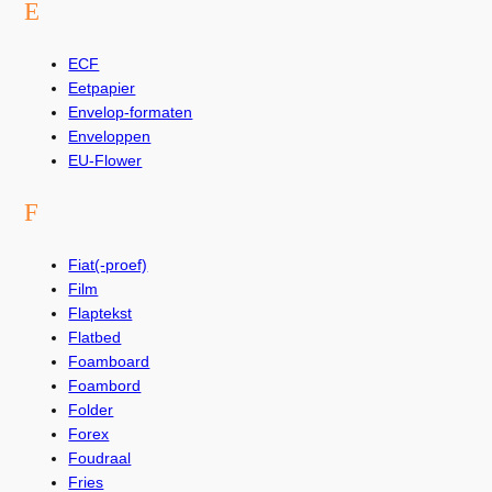
E
ECF
Eetpapier
Envelop-formaten
Enveloppen
EU-Flower
F
Fiat(-proef)
Film
Flaptekst
Flatbed
Foamboard
Foambord
Folder
Forex
Foudraal
Fries