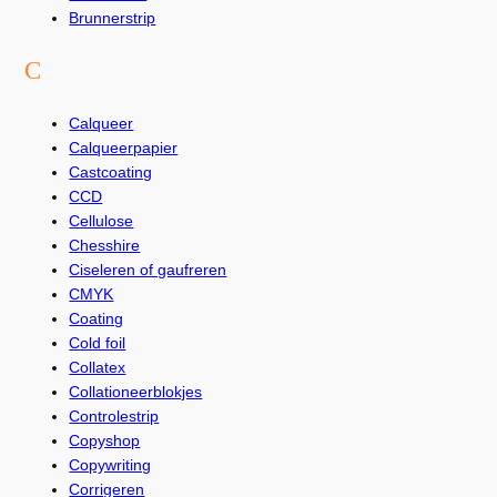
Brunnerstrip
C
Calqueer
Calqueerpapier
Castcoating
CCD
Cellulose
Chesshire
Ciseleren of gaufreren
CMYK
Coating
Cold foil
Collatex
Collationeerblokjes
Controlestrip
Copyshop
Copywriting
Corrigeren