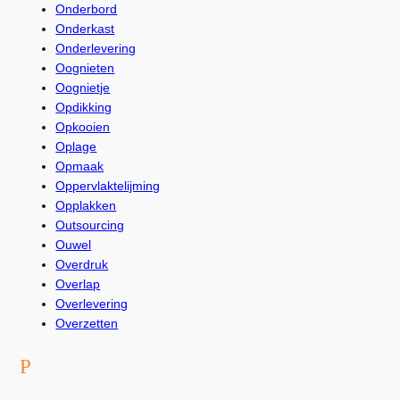
Onderbord
Onderkast
Onderlevering
Oognieten
Oognietje
Opdikking
Opkooien
Oplage
Opmaak
Oppervlaktelijming
Opplakken
Outsourcing
Ouwel
Overdruk
Overlap
Overlevering
Overzetten
P