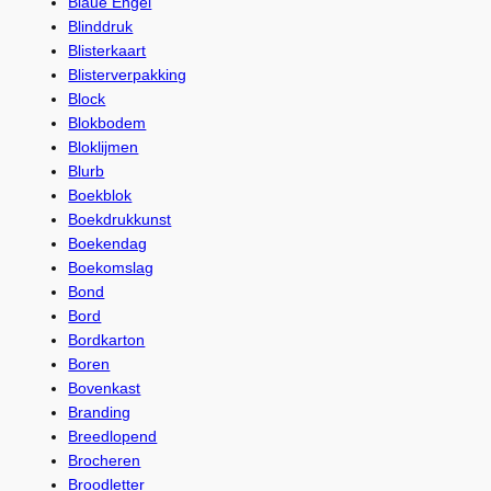
Blaue Engel
Blinddruk
Blisterkaart
Blisterverpakking
Block
Blokbodem
Bloklijmen
Blurb
Boekblok
Boekdrukkunst
Boekendag
Boekomslag
Bond
Bord
Bordkarton
Boren
Bovenkast
Branding
Breedlopend
Brocheren
Broodletter