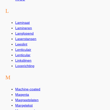
L
Laminaat
Lamineren
Langlopend
Laserstansen
Leeslint
Lenticulair
Lenticular
Linkslijnen
Looprichting
M
Machine-coated
Magenta
Magneetplaten
Margetekst