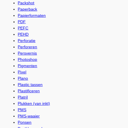
Packshot
Paperback
Papierformaten
PDF
PEFC
PEHD
Perforatie
Perforeren
Persvernis
Photoshop
Pigmenten
Pixel
Plano
Plastic tassen
Plastificeren
Platril
Plukken (van inkt)
PMS
PMS-waaier
Ponsen