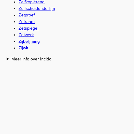
Zelfkopiërend
Zelfscheidende lijm
Zetproef
Zetraam
Zetspiegel
Zetwerk
Zijbelijming
Zijwit
Meer info over Incido