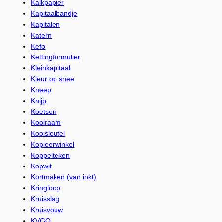
Kalkpapier
Kapitaalbandje
Kapitalen
Katern
Kefo
Kettingformulier
Kleinkapitaal
Kleur op snee
Kneep
Knijp
Koetsen
Kooiraam
Kooisleutel
Kopieerwinkel
Koppelteken
Kopwit
Kortmaken (van inkt)
Kringloop
Kruisslag
Kruisvouw
KVGO