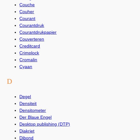
Couche
Couher
Courant
Courantdruk
Courantdrukpapier
Couverteren
Creditcard
Crimplock
Cromalin
Cyaan
D
Degel
Densiteit
Densitometer
Der Blaue Engel
Desktop publishing (DTP)
Diakriet
Dibond