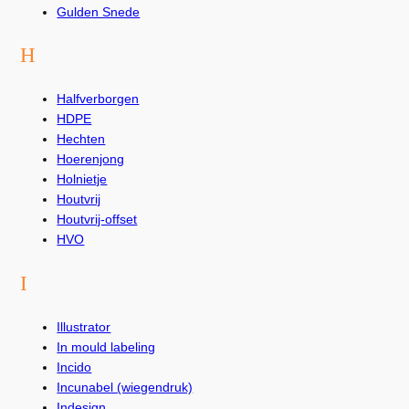
Gulden Snede
H
Halfverborgen
HDPE
Hechten
Hoerenjong
Holnietje
Houtvrij
Houtvrij-offset
HVO
I
Illustrator
In mould labeling
Incido
Incunabel (wiegendruk)
Indesign