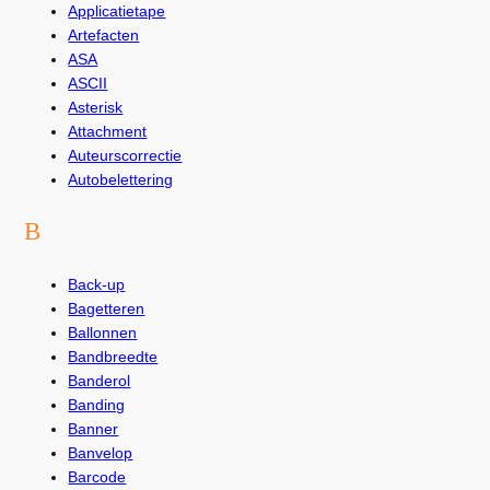
Applicatietape
Artefacten
ASA
ASCII
Asterisk
Attachment
Auteurscorrectie
Autobelettering
B
Back-up
Bagetteren
Ballonnen
Bandbreedte
Banderol
Banding
Banner
Banvelop
Barcode