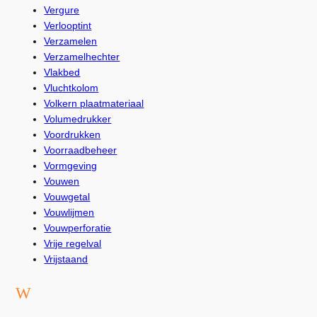
Vergure
Verlooptint
Verzamelen
Verzamelhechter
Vlakbed
Vluchtkolom
Volkern plaatmateriaal
Volumedrukker
Voordrukken
Voorraadbeheer
Vormgeving
Vouwen
Vouwgetal
Vouwlijmen
Vouwperforatie
Vrije regelval
Vrijstaand
W