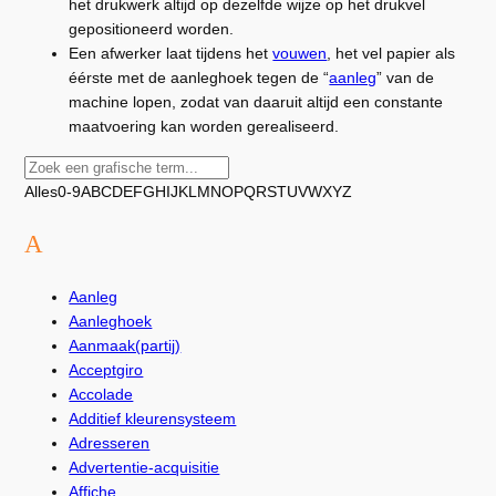
het drukwerk altijd op dezelfde wijze op het drukvel
gepositioneerd worden.
Een afwerker laat tijdens het
vouwen
, het vel papier als
éérste met de aanleghoek tegen de “
aanleg
” van de
machine lopen, zodat van daaruit altijd een constante
maatvoering kan worden gerealiseerd.
Alles
0-9
A
B
C
D
E
F
G
H
I
J
K
L
M
N
O
P
Q
R
S
T
U
V
W
X
Y
Z
A
Aanleg
Aanleghoek
Aanmaak(partij)
Acceptgiro
Accolade
Additief kleurensysteem
Adresseren
Advertentie-acquisitie
Affiche