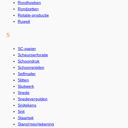
Rondhoeken
Rondzetten
Rotatie-productie
Rugwit
S
SC-papier
Scheurperforatie
Schoondruk
Schoonsnijden
Selfmailer
Slitten
Sluitwerk
Snede
Snedevergulden
Snijtekens
Snit
Staartwit
Stans(mes)tekening