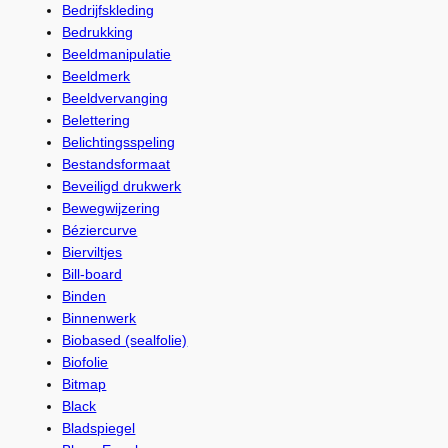
Bedrijfskleding
Bedrukking
Beeldmanipulatie
Beeldmerk
Beeldvervanging
Belettering
Belichtingsspeling
Bestandsformaat
Beveiligd drukwerk
Bewegwijzering
Béziercurve
Bierviltjes
Bill-board
Binden
Binnenwerk
Biobased (sealfolie)
Biofolie
Bitmap
Black
Bladspiegel