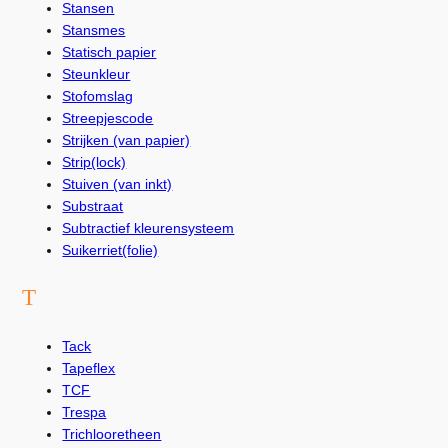
Stansen
Stansmes
Statisch papier
Steunkleur
Stofomslag
Streepjescode
Strijken (van papier)
Strip(lock)
Stuiven (van inkt)
Substraat
Subtractief kleurensysteem
Suikerriet(folie)
T
Tack
Tapeflex
TCF
Trespa
Trichlooretheen