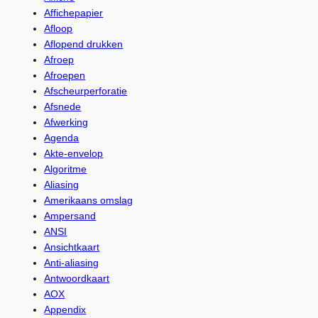
Affichepapier
Afloop
Aflopend drukken
Afroep
Afroepen
Afscheurperforatie
Afsnede
Afwerking
Agenda
Akte-envelop
Algoritme
Aliasing
Amerikaans omslag
Ampersand
ANSI
Ansichtkaart
Anti-aliasing
Antwoordkaart
AOX
Appendix