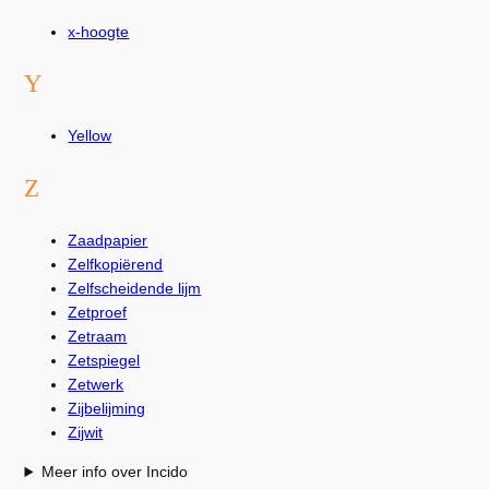
x-hoogte
Y
Yellow
Z
Zaadpapier
Zelfkopiërend
Zelfscheidende lijm
Zetproef
Zetraam
Zetspiegel
Zetwerk
Zijbelijming
Zijwit
Meer info over Incido