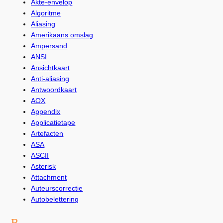
Akte-envelop
Algoritme
Aliasing
Amerikaans omslag
Ampersand
ANSI
Ansichtkaart
Anti-aliasing
Antwoordkaart
AOX
Appendix
Applicatietape
Artefacten
ASA
ASCII
Asterisk
Attachment
Auteurscorrectie
Autobelettering
B