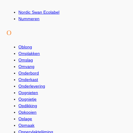
Nordic Swan Ecolabel
Nummeren
O
Oblong
Omplakken
Omslag
Omvang
Onderbord
Onderkast
Onderlevering
Oognieten
Oognietje
Opdikking
Opkooien
Oplage
Opmaak
Oppervlaktelijming