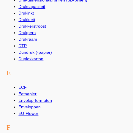
Drie-dimensionaal brillen (3D-brillen)
Drukcapaciteit
Drukinkt
Drukkerij
Drukkerstroost
Drukpers
Drukraam
DTP
Dundruk (-papier)
Duplexkarton
E
ECF
Eetpapier
Envelop-formaten
Enveloppen
EU-Flower
F