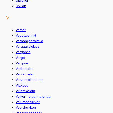
Uitvullen
UV-lak
V
Vector
Vegetale inkt
Verborgen wire-o
Vergaarblokjes
Vergaren
Vergé
Vergure
Verlooptint
Verzamelen
Verzamelhechter
Vlakbed
Vluchtkolom
Volkern plaatmateriaal
Volumedrukker
Voordrukken