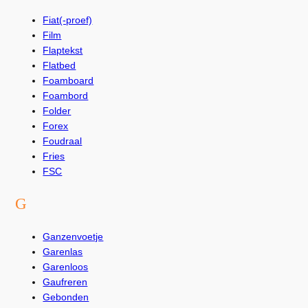
Fiat(-proef)
Film
Flaptekst
Flatbed
Foamboard
Foambord
Folder
Forex
Foudraal
Fries
FSC
G
Ganzenvoetje
Garenlas
Garenloos
Gaufreren
Gebonden