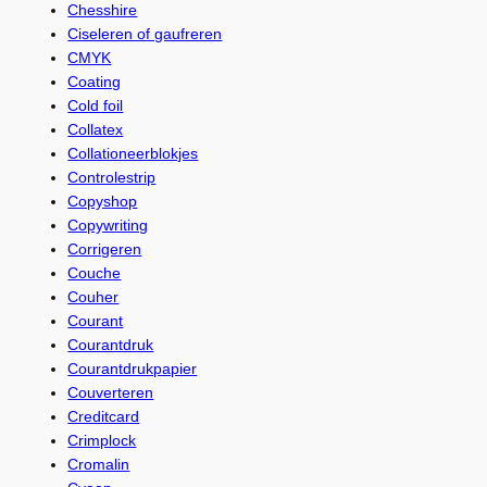
Chesshire
Ciseleren of gaufreren
CMYK
Coating
Cold foil
Collatex
Collationeerblokjes
Controlestrip
Copyshop
Copywriting
Corrigeren
Couche
Couher
Courant
Courantdruk
Courantdrukpapier
Couverteren
Creditcard
Crimplock
Cromalin