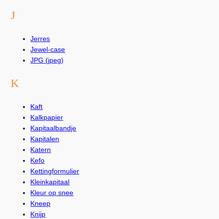
J
Jerres
Jewel-case
JPG (jpeg)
K
Kaft
Kalkpapier
Kapitaalbandje
Kapitalen
Katern
Kefo
Kettingformulier
Kleinkapitaal
Kleur op snee
Kneep
Knijp