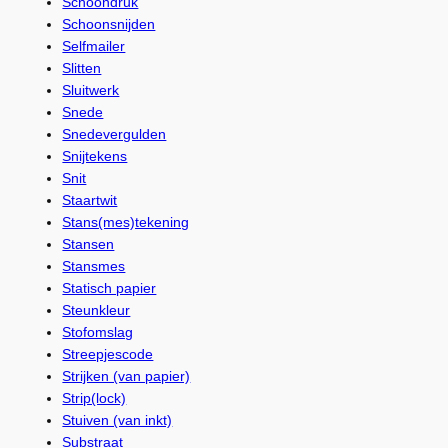
Schoondruk
Schoonsnijden
Selfmailer
Slitten
Sluitwerk
Snede
Snedevergulden
Snijtekens
Snit
Staartwit
Stans(mes)tekening
Stansen
Stansmes
Statisch papier
Steunkleur
Stofomslag
Streepjescode
Strijken (van papier)
Strip(lock)
Stuiven (van inkt)
Substraat