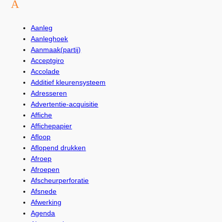
A
Aanleg
Aanleghoek
Aanmaak(partij)
Acceptgiro
Accolade
Additief kleurensysteem
Adresseren
Advertentie-acquisitie
Affiche
Affichepapier
Afloop
Aflopend drukken
Afroep
Afroepen
Afscheurperforatie
Afsnede
Afwerking
Agenda