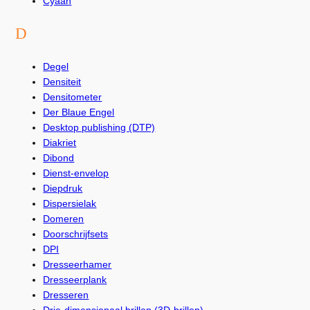
Cyaan
D
Degel
Densiteit
Densitometer
Der Blaue Engel
Desktop publishing (DTP)
Diakriet
Dibond
Dienst-envelop
Diepdruk
Dispersielak
Domeren
Doorschrijfsets
DPI
Dresseerhamer
Dresseerplank
Dresseren