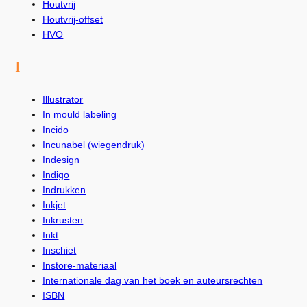
Houtvrij
Houtvrij-offset
HVO
I
Illustrator
In mould labeling
Incido
Incunabel (wiegendruk)
Indesign
Indigo
Indrukken
Inkjet
Inkrusten
Inkt
Inschiet
Instore-materiaal
Internationale dag van het boek en auteursrechten
ISBN