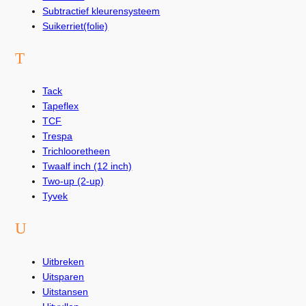
Subtractief kleurensysteem
Suikerriet(folie)
T
Tack
Tapeflex
TCF
Trespa
Trichlooretheen
Twaalf inch (12 inch)
Two-up (2-up)
Tyvek
U
Uitbreken
Uitsparen
Uitstansen