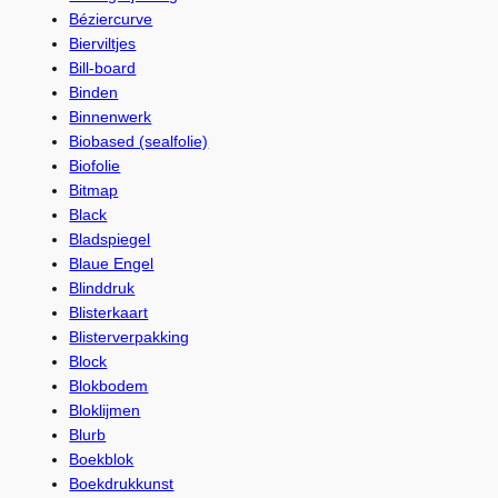
Béziercurve
Bierviltjes
Bill-board
Binden
Binnenwerk
Biobased (sealfolie)
Biofolie
Bitmap
Black
Bladspiegel
Blaue Engel
Blinddruk
Blisterkaart
Blisterverpakking
Block
Blokbodem
Bloklijmen
Blurb
Boekblok
Boekdrukkunst