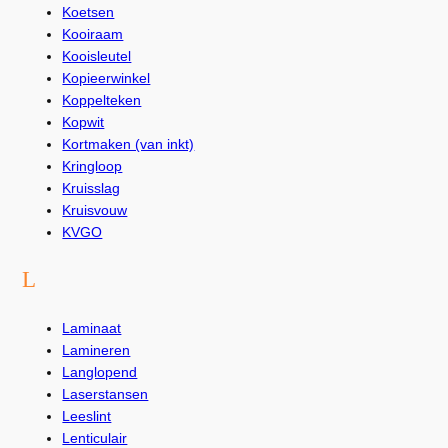
Koetsen
Kooiraam
Kooisleutel
Kopieerwinkel
Koppelteken
Kopwit
Kortmaken (van inkt)
Kringloop
Kruisslag
Kruisvouw
KVGO
L
Laminaat
Lamineren
Langlopend
Laserstansen
Leeslint
Lenticulair