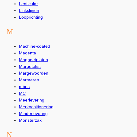
Lenticular
Linkslijnen
Looprichting
M
Machine-coated
Magenta
Magneetplaten
Margetekst
Margewoorden
Marmeren
mbps
MC
Meerlevering
Merkpositionering
Minderlevering
Monsterzak
N