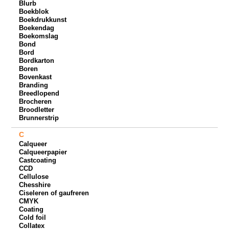
Blurb
Boekblok
Boekdrukkunst
Boekendag
Boekomslag
Bond
Bord
Bordkarton
Boren
Bovenkast
Branding
Breedlopend
Brocheren
Broodletter
Brunnerstrip
C
Calqueer
Calqueerpapier
Castcoating
CCD
Cellulose
Chesshire
Ciseleren of gaufreren
CMYK
Coating
Cold foil
Collatex