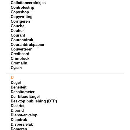
Collationeerblokjes
Controlestrip
Copyshop
Copywriting
Corrigeren
Couche
Couher
Courant
Courantdruk
Courantdrukpapier
Couverteren
Creditcard
Crimplock
Cromalin
Cyaan
D
Degel
Densiteit
Densitometer
Der Blaue Engel
Desktop publishing (DTP)
Diakriet
Dibond
Dienst-envelop
Diepdruk
Dispersielak
Domeren