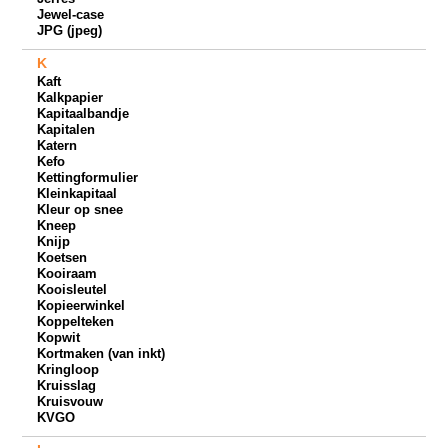
Jewel-case
JPG (jpeg)
K
Kaft
Kalkpapier
Kapitaalbandje
Kapitalen
Katern
Kefo
Kettingformulier
Kleinkapitaal
Kleur op snee
Kneep
Knijp
Koetsen
Kooiraam
Kooisleutel
Kopieerwinkel
Koppelteken
Kopwit
Kortmaken (van inkt)
Kringloop
Kruisslag
Kruisvouw
KVGO