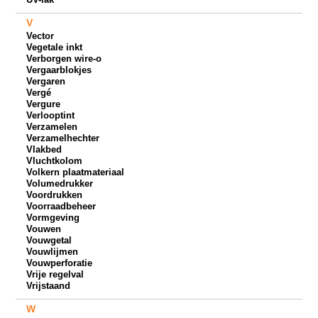
V
Vector
Vegetale inkt
Verborgen wire-o
Vergaarblokjes
Vergaren
Vergé
Vergure
Verlooptint
Verzamelen
Verzamelhechter
Vlakbed
Vluchtkolom
Volkern plaatmateriaal
Volumedrukker
Voordrukken
Voorraadbeheer
Vormgeving
Vouwen
Vouwgetal
Vouwlijmen
Vouwperforatie
Vrije regelval
Vrijstaand
W