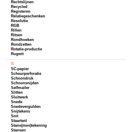
Rechtslijnen
Recycled
Registeren
Relatiegeschenken
Resolutie
RGB
Rillen
Ritsen
Rondhoeken
Rondzetten
Rotatie-productie
Rugwit
S
SC-papier
Scheurperforatie
Schoondruk
Schoonsnijden
Selfmailer
Slitten
Sluitwerk
Snede
Snedevergulden
Snijtekens
Snit
Staartwit
Stans(mes)tekening
Stansen