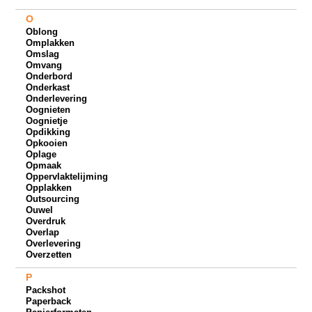
O
Oblong
Omplakken
Omslag
Omvang
Onderbord
Onderkast
Onderlevering
Oognieten
Oognietje
Opdikking
Opkooien
Oplage
Opmaak
Oppervlaktelijming
Opplakken
Outsourcing
Ouwel
Overdruk
Overlap
Overlevering
Overzetten
P
Packshot
Paperback