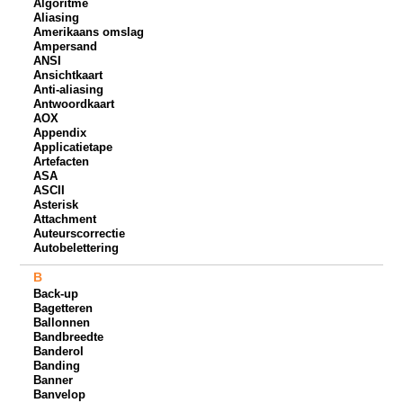
Algoritme
Aliasing
Amerikaans omslag
Ampersand
ANSI
Ansichtkaart
Anti-aliasing
Antwoordkaart
AOX
Appendix
Applicatietape
Artefacten
ASA
ASCII
Asterisk
Attachment
Auteurscorrectie
Autobelettering
B
Back-up
Bagetteren
Ballonnen
Bandbreedte
Banderol
Banding
Banner
Banvelop