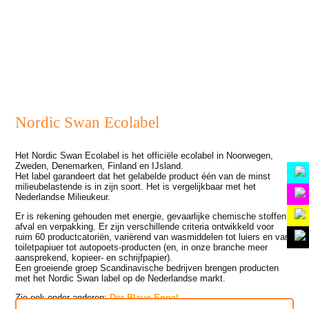
inhoud
Nordic Swan Ecolabel
Het Nordic Swan Ecolabel is het officiële ecolabel in Noorwegen,
Zweden, Denemarken, Finland en IJsland.
Home
Het label garandeert dat het gelabelde product één van de minst
milieubelastende is in zijn soort. Het is vergelijkbaar met het
Aanvullingen
Nederlandse Milieukeur.
Sponsoren
Er is rekening gehouden met energie, gevaarlijke chemische stoffen,
afval en verpakking. Er zijn verschillende criteria ontwikkeld voor
Info
ruim 60 productcatoriën, variërend van wasmiddelen tot luiers en van
toiletpapiuer tot autopoets-producten (en, in onze branche meer
aansprekend, kopieer- en schrijfpapier).
Een groeiende groep Scandinavische bedrijven brengen producten
met het Nordic Swan label op de Nederlandse markt.
Zie ook onder anderen:
Der Blaue Engel
.