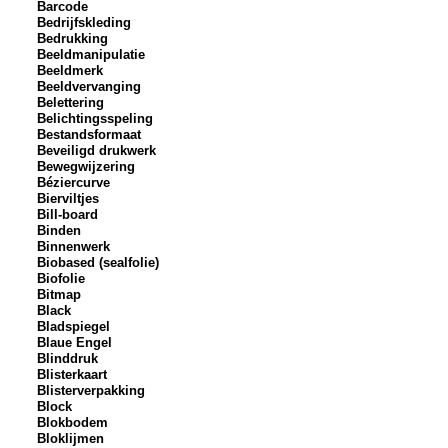
Barcode
Bedrijfskleding
Bedrukking
Beeldmanipulatie
Beeldmerk
Beeldvervanging
Belettering
Belichtingsspeling
Bestandsformaat
Beveiligd drukwerk
Bewegwijzering
Béziercurve
Bierviltjes
Bill-board
Binden
Binnenwerk
Biobased (sealfolie)
Biofolie
Bitmap
Black
Bladspiegel
Blaue Engel
Blinddruk
Blisterkaart
Blisterverpakking
Block
Blokbodem
Bloklijmen