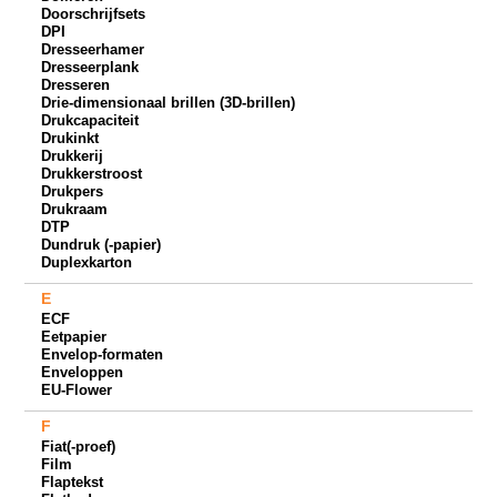
Doorschrijfsets
DPI
Dresseerhamer
Dresseerplank
Dresseren
Drie-dimensionaal brillen (3D-brillen)
Drukcapaciteit
Drukinkt
Drukkerij
Drukkerstroost
Drukpers
Drukraam
DTP
Dundruk (-papier)
Duplexkarton
E
ECF
Eetpapier
Envelop-formaten
Enveloppen
EU-Flower
F
Fiat(-proef)
Film
Flaptekst