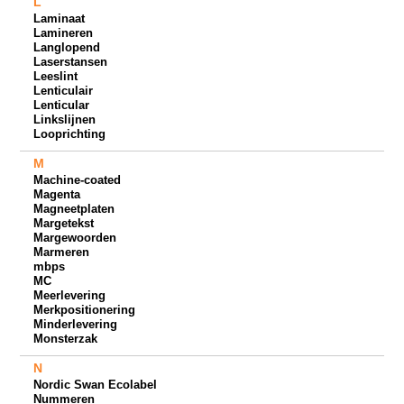
L
Laminaat
Lamineren
Langlopend
Laserstansen
Leeslint
Lenticulair
Lenticular
Linkslijnen
Looprichting
M
Machine-coated
Magenta
Magneetplaten
Margetekst
Margewoorden
Marmeren
mbps
MC
Meerlevering
Merkpositionering
Minderlevering
Monsterzak
N
Nordic Swan Ecolabel
Nummeren