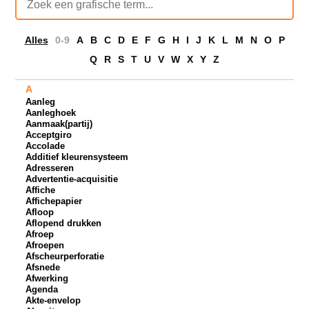
Alles
0-9
A
B
C
D
E
F
G
H
I
J
K
L
M
N
O
P
Q
R
S
T
U
V
W
X
Y
Z
A
Aanleg
Aanleghoek
Aanmaak(partij)
Acceptgiro
Accolade
Additief kleurensysteem
Adresseren
Advertentie-acquisitie
Affiche
Affichepapier
Afloop
Aflopend drukken
Afroep
Afroepen
Afscheurperforatie
Afsnede
Afwerking
Agenda
Akte-envelop