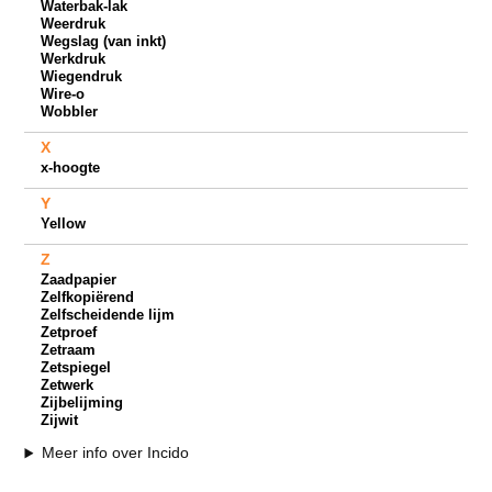
Waterbak-lak
Weerdruk
Wegslag (van inkt)
Werkdruk
Wiegendruk
Wire-o
Wobbler
X
x-hoogte
Y
Yellow
Z
Zaadpapier
Zelfkopiërend
Zelfscheidende lijm
Zetproef
Zetraam
Zetspiegel
Zetwerk
Zijbelijming
Zijwit
Meer info over Incido