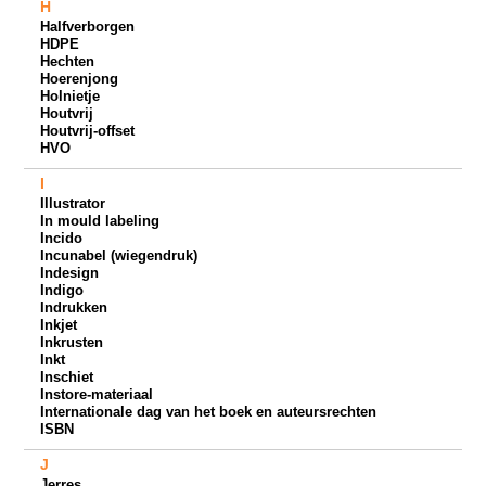
H
Halfverborgen
HDPE
Hechten
Hoerenjong
Holnietje
Houtvrij
Houtvrij-offset
HVO
I
Illustrator
In mould labeling
Incido
Incunabel (wiegendruk)
Indesign
Indigo
Indrukken
Inkjet
Inkrusten
Inkt
Inschiet
Instore-materiaal
Internationale dag van het boek en auteursrechten
ISBN
J
Jerres