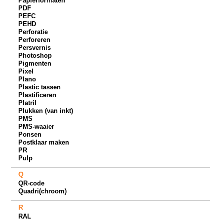
Papierformaten
PDF
PEFC
PEHD
Perforatie
Perforeren
Persvernis
Photoshop
Pigmenten
Pixel
Plano
Plastic tassen
Plastificeren
Platril
Plukken (van inkt)
PMS
PMS-waaier
Ponsen
Postklaar maken
PR
Pulp
Q
QR-code
Quadri(chroom)
R
RAL