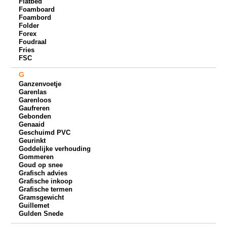
Flatbed
Foamboard
Foambord
Folder
Forex
Foudraal
Fries
FSC
G
Ganzenvoetje
Garenlas
Garenloos
Gaufreren
Gebonden
Genaaid
Geschuimd PVC
Geurinkt
Goddelijke verhouding
Gommeren
Goud op snee
Grafisch advies
Grafische inkoop
Grafische termen
Gramsgewicht
Guillemet
Gulden Snede