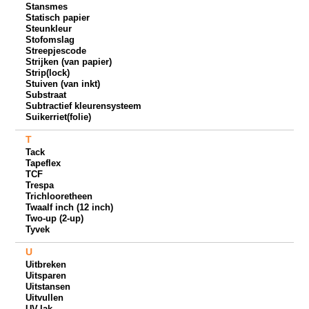
Stansmes
Statisch papier
Steunkleur
Stofomslag
Streepjescode
Strijken (van papier)
Strip(lock)
Stuiven (van inkt)
Substraat
Subtractief kleurensysteem
Suikerriet(folie)
T
Tack
Tapeflex
TCF
Trespa
Trichlooretheen
Twaalf inch (12 inch)
Two-up (2-up)
Tyvek
U
Uitbreken
Uitsparen
Uitstansen
Uitvullen
UV-lak