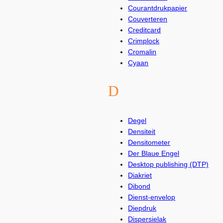
Courantdrukpapier
Couverteren
Creditcard
Crimplock
Cromalin
Cyaan
D
Degel
Densiteit
Densitometer
Der Blaue Engel
Desktop publishing (DTP)
Diakriet
Dibond
Dienst-envelop
Diepdruk
Dispersielak