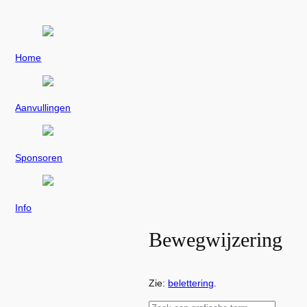
Ga
naar
de
inhoud
Home
Aanvullingen
Sponsoren
Info
Bewegwijzering
Zie:
belettering
.