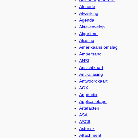
Afsnede
Afwerking
Agenda
Akte-envelop
Algoritme
Aliasing
Amerikaans omslag
Ampersand
ANSI
Ansichtkaart
Anti-aliasing
Antwoordkaart
AOX
Appendix
Applicatietape
Artefacten
ASA
ASCII
Asterisk
Attachment