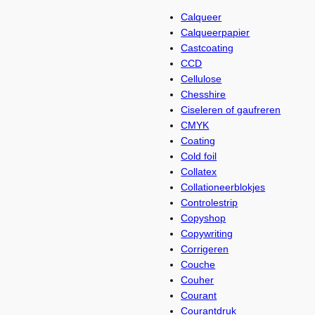
Calqueer
Calqueerpapier
Castcoating
CCD
Cellulose
Chesshire
Ciseleren of gaufreren
CMYK
Coating
Cold foil
Collatex
Collationeerblokjes
Controlestrip
Copyshop
Copywriting
Corrigeren
Couche
Couher
Courant
Courantdruk