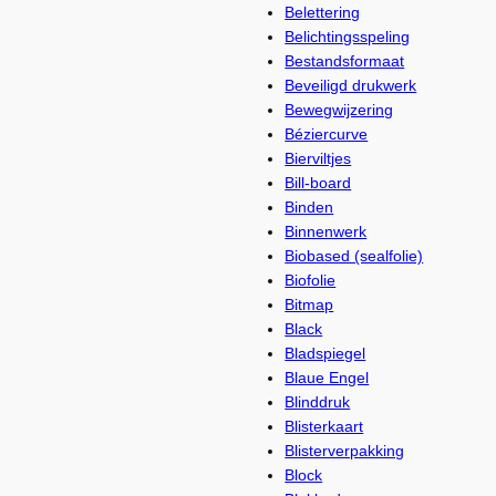
Belettering
Belichtingsspeling
Bestandsformaat
Beveiligd drukwerk
Bewegwijzering
Béziercurve
Bierviltjes
Bill-board
Binden
Binnenwerk
Biobased (sealfolie)
Biofolie
Bitmap
Black
Bladspiegel
Blaue Engel
Blinddruk
Blisterkaart
Blisterverpakking
Block