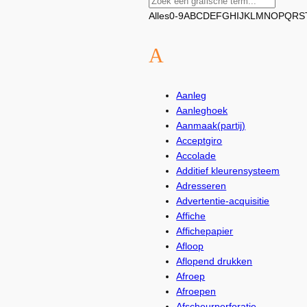
Alles
0-9
A
B
C
D
E
F
G
H
I
J
K
L
M
N
O
P
Q
R
S
A
Aanleg
Aanleghoek
Aanmaak(partij)
Acceptgiro
Accolade
Additief kleurensysteem
Adresseren
Advertentie-acquisitie
Affiche
Affichepapier
Afloop
Aflopend drukken
Afroep
Afroepen
Afscheurperforatie