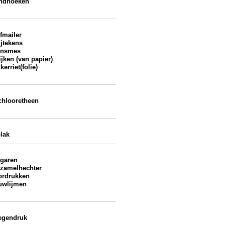
ndhoeken
fmailer
jtekens
ansmes
ijken (van papier)
kerriet(folie)
chlooretheen
lak
rgaren
rzamelhechter
ordrukken
uwlijmen
egendruk