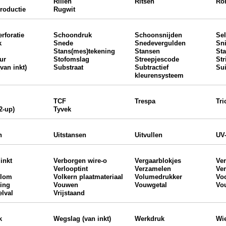
Rillen
Ritsen
Ro
productie
Rugwit
rforatie
Schoondruk
Schoonsnijden
Sel
k
Snede
Snedevergulden
Sni
Stans(mes)tekening
Stansen
St
ur
Stofomslag
Streepjescode
Str
van inkt)
Substraat
Subtractief
Sui
kleurensysteem
TCF
Trespa
Tri
2-up)
Tyvek
n
Uitstansen
Uitvullen
UV-
inkt
Verborgen wire-o
Vergaarblokjes
Ve
Verlooptint
Verzamelen
Ve
olom
Volkern plaatmateriaal
Volumedrukker
Vo
ing
Vouwen
Vouwgetal
Vo
elval
Vrijstaand
k
Wegslag (van inkt)
Werkdruk
Wi