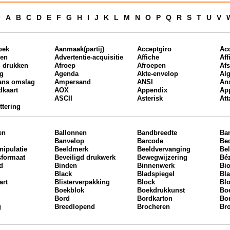
9
A
B
C
D
E
F
G
H
I
J
K
L
M
N
O
P
Q
R
S
T
U
V
oek
Aanmaak(partij)
Acceptgiro
Ac
ren
Advertentie-acquisitie
Affiche
Aff
d drukken
Afroep
Afroepen
Afs
ng
Agenda
Akte-envelop
Al
ans omslag
Ampersand
ANSI
Ans
dkaart
AOX
Appendix
App
ASCII
Asterisk
At
ttering
en
Ballonnen
Bandbreedte
Ba
Banvelop
Barcode
Bed
ipulatie
Beeldmerk
Beeldvervanging
Bel
sformaat
Beveiligd drukwerk
Bewegwijzering
Bé
rd
Binden
Binnenwerk
Bio
Black
Bladspiegel
Bl
art
Blisterverpakking
Block
Bl
Boekblok
Boekdrukkunst
Bo
Bord
Bordkarton
Bo
g
Breedlopend
Brocheren
Bro