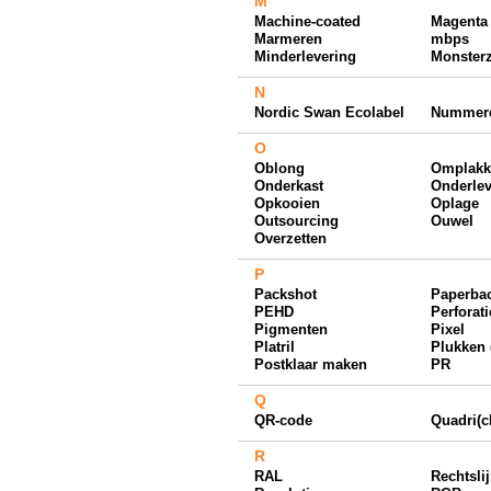
M
Machine-coated
Magenta
Marmeren
mbps
Minderlevering
Monster
N
Nordic Swan Ecolabel
Nummer
O
Oblong
Omplakk
Onderkast
Onderlev
Opkooien
Oplage
Outsourcing
Ouwel
Overzetten
P
Packshot
Paperba
PEHD
Perforati
Pigmenten
Pixel
Platril
Plukken 
Postklaar maken
PR
Q
QR-code
Quadri(
R
RAL
Rechtsli