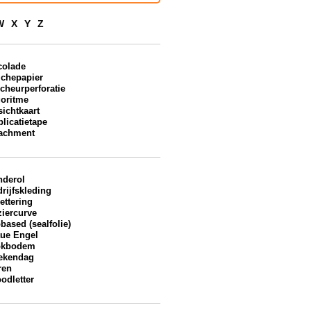
W
X
Y
Z
colade
ichepapier
cheurperforatie
goritme
ichtkaart
licatietape
tachment
nderol
rijfskleding
ettering
ziercurve
based (sealfolie)
aue Engel
okbodem
ekendag
ren
odletter