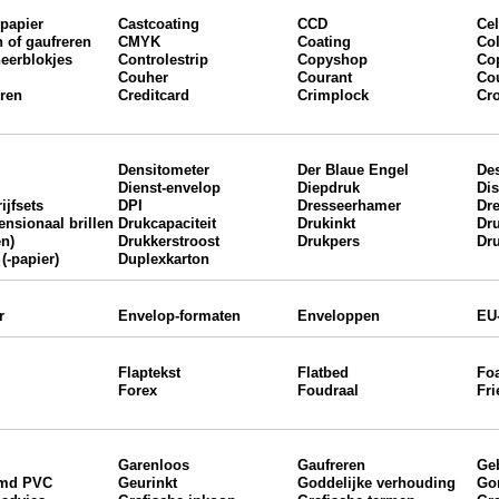
papier
Castcoating
CCD
Cel
n of gaufreren
CMYK
Coating
Col
neerblokjes
Controlestrip
Copyshop
Co
Couher
Courant
Co
ren
Creditcard
Crimplock
Cr
Densitometer
Der Blaue Engel
De
Dienst-envelop
Diepdruk
Dis
ijfsets
DPI
Dresseerhamer
Dr
ensionaal brillen
Drukcapaciteit
Drukinkt
Dru
en)
Drukkerstroost
Drukpers
Dr
(-papier)
Duplexkarton
r
Envelop-formaten
Enveloppen
EU
Flaptekst
Flatbed
Fo
Forex
Foudraal
Fri
s
Garenloos
Gaufreren
Ge
imd PVC
Geurinkt
Goddelijke verhouding
Go