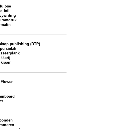
lulose
d foil
pywriting
urantdruk
omalin
sktop publishing (DTP)
persielak
esseerplank
kkerij
ukraam
-Flower
amboard
es
bonden
mmeren