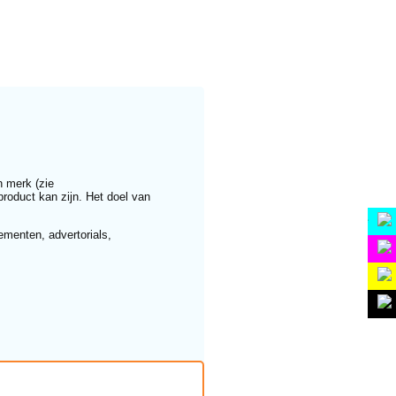
n merk (zie
product kan zijn. Het doel van
Home
ementen, advertorials,
Aanvullingen
Sponsoren
Info