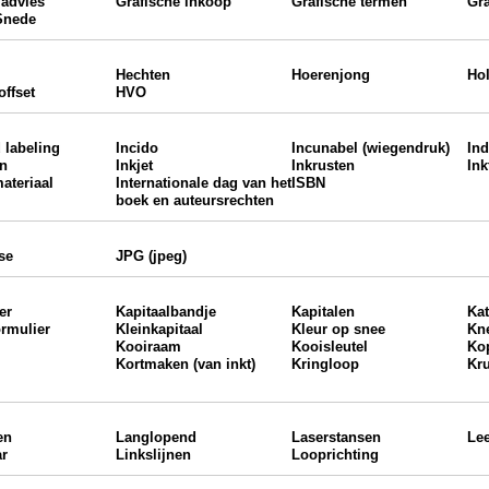
 advies
Grafische inkoop
Grafische termen
Gr
Snede
Hechten
Hoerenjong
Hol
offset
HVO
 labeling
Incido
Incunabel (wiegendruk)
In
en
Inkjet
Inkrusten
Ink
materiaal
Internationale dag van het
ISBN
boek en auteursrechten
se
JPG (jpeg)
er
Kapitaalbandje
Kapitalen
Ka
ormulier
Kleinkapitaal
Kleur op snee
Kn
Kooiraam
Kooisleutel
Ko
Kortmaken (van inkt)
Kringloop
Kru
en
Langlopend
Laserstansen
Lee
ar
Linkslijnen
Looprichting