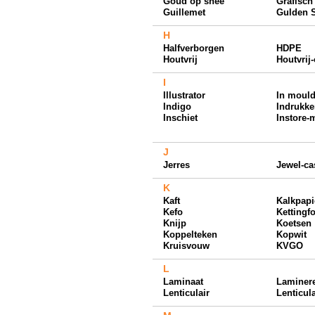
Goud op snee
Grafisch
Guillemet
Gulden 
H
Halfverborgen
HDPE
Houtvrij
Houtvrij-
I
Illustrator
In mould
Indigo
Indrukk
Inschiet
Instore-
J
Jerres
Jewel-ca
K
Kaft
Kalkpapi
Kefo
Kettingf
Knijp
Koetsen
Koppelteken
Kopwit
Kruisvouw
KVGO
L
Laminaat
Laminer
Lenticulair
Lenticul