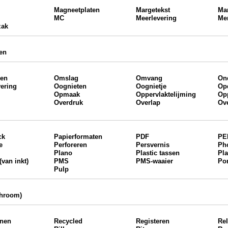
Magneetplaten
Margetekst
Ma
MC
Meerlevering
Me
zak
en
en
Omslag
Omvang
On
ering
Oognieten
Oognietje
Op
Opmaak
Oppervlaktelijming
Op
Overdruk
Overlap
Ov
ck
Papierformaten
PDF
PE
e
Perforeren
Persvernis
Ph
Plano
Plastic tassen
Pla
(van inkt)
PMS
PMS-waaier
Po
Pulp
chroom)
jnen
Recycled
Registeren
Re