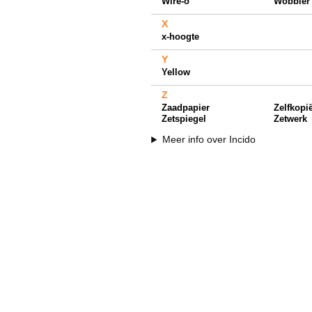
Wire-o
Wobbler
X
x-hoogte
Y
Yellow
Z
Zaadpapier
Zelfkopi
Zetspiegel
Zetwerk
Meer info over Incido