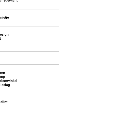
amsgewicht
nietje
design
t
tern
eep
pieerwinkel
isslag
slint