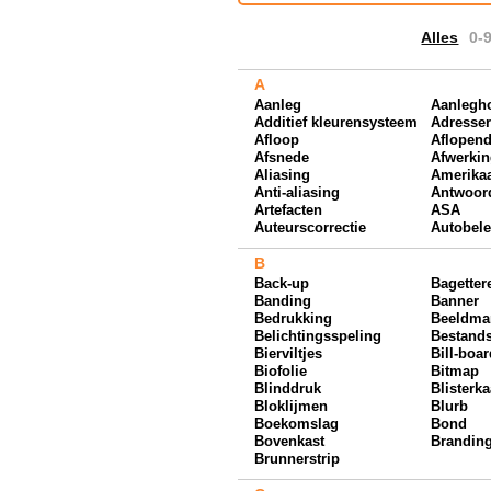
Alles
0-
A
Aanleg
Aanlegh
Additief kleurensysteem
Adresse
Afloop
Aflopen
Afsnede
Afwerki
Aliasing
Amerika
Anti-aliasing
Antwoor
Artefacten
ASA
Auteurscorrectie
Autobele
B
Back-up
Bagetter
Banding
Banner
Bedrukking
Beeldman
Belichtingsspeling
Bestand
Bierviltjes
Bill-boa
Biofolie
Bitmap
Blinddruk
Blisterka
Bloklijmen
Blurb
Boekomslag
Bond
Bovenkast
Brandin
Brunnerstrip