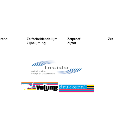
ërend
Zelfscheidende lijm
Zetproef
Ze
Zijbelijming
Zijwit