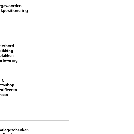
rgewoorden
rkpositionering
derbord
dikking
plakken
erlevering
FC
otoshop
stificeren
nsen
latiegeschenken