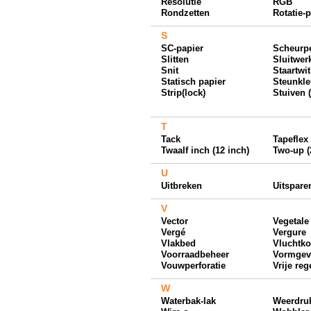
Resolutie
RGB
Rondzetten
Rotatie-
S
SC-papier
Scheurpe
Slitten
Sluitwer
Snit
Staartwit
Statisch papier
Steunkle
Strip(lock)
Stuiven (
T
Tack
Tapeflex
Twaalf inch (12 inch)
Two-up (
U
Uitbreken
Uitspare
V
Vector
Vegetale 
Vergé
Vergure
Vlakbed
Vluchtk
Voorraadbeheer
Vormgev
Vouwperforatie
Vrije reg
W
Waterbak-lak
Weerdru