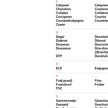
C
Calqueer
Calqueer
Chesshire
Ciselere
Collatex
Collatio
Corrigeren
Couche
Courantdrukpapier
Couverte
Cyaan
D
Degel
Densiteit
Diakriet
Dibond
Domeren
Doorschr
Dresseren
Drie-dim
(3D-brill
DTP
Dundruk 
E
ECF
Eetpapie
F
Fiat(-proef)
Film
Foambord
Folder
FSC
G
Ganzenvoetje
Garenla
Genaaid
Geschu