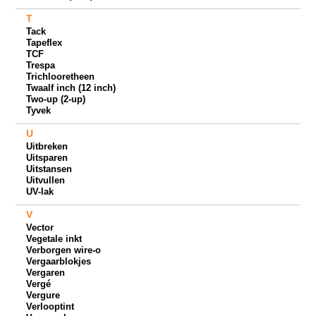
T
Tack
Tapeflex
TCF
Trespa
Trichlooretheen
Twaalf inch (12 inch)
Two-up (2-up)
Tyvek
U
Uitbreken
Uitsparen
Uitstansen
Uitvullen
UV-lak
V
Vector
Vegetale inkt
Verborgen wire-o
Vergaarblokjes
Vergaren
Vergé
Vergure
Verlooptint