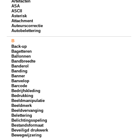
Artefacten
ASA
ASCII
Asterisk
Attachment
Auteurscorrectie
Autobelettering
B
Back-up
Bagetteren
Ballonnen
Bandbreedte
Banderol
Banding
Banner
Banvelop
Barcode
Bedrijfskleding
Bedrukking
Beeldmanipulatie
Beeldmerk
Beeldvervanging
Belettering
Belichtingsspeling
Bestandsformaat
Beveiligd drukwerk
Bewegwijzering