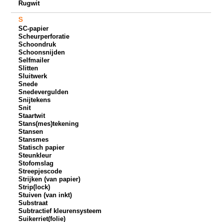
Rugwit
S
SC-papier
Scheurperforatie
Schoondruk
Schoonsnijden
Selfmailer
Slitten
Sluitwerk
Snede
Snedevergulden
Snijtekens
Snit
Staartwit
Stans(mes)tekening
Stansen
Stansmes
Statisch papier
Steunkleur
Stofomslag
Streepjescode
Strijken (van papier)
Strip(lock)
Stuiven (van inkt)
Substraat
Subtractief kleurensysteem
Suikerriet(folie)