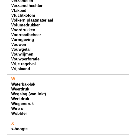
Verzamelen
Verzamelhechter
Vlakbed
Vluchtkolom
Volkern plaatmateriaal
Volumedrukker
Voordrukken
Voorraadbeheer
Vormgeving
Vouwen
Vouwgetal
Vouwlijmen
Vouwperforatie
Vrije regelval
Vrijstaand
W
Waterbak-lak
Weerdruk
Wegslag (van inkt)
Werkdruk
Wiegendruk
Wire-o
Wobbler
X
x-hoogte