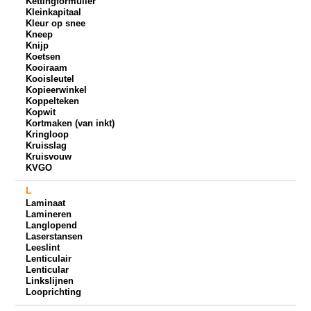
Kettingformulier
Kleinkapitaal
Kleur op snee
Kneep
Knijp
Koetsen
Kooiraam
Kooisleutel
Kopieerwinkel
Koppelteken
Kopwit
Kortmaken (van inkt)
Kringloop
Kruisslag
Kruisvouw
KVGO
L
Laminaat
Lamineren
Langlopend
Laserstansen
Leeslint
Lenticulair
Lenticular
Linkslijnen
Looprichting