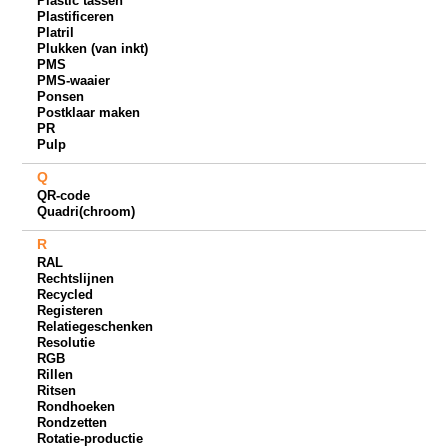
Plastic tassen
Plastificeren
Platril
Plukken (van inkt)
PMS
PMS-waaier
Ponsen
Postklaar maken
PR
Pulp
Q
QR-code
Quadri(chroom)
R
RAL
Rechtslijnen
Recycled
Registeren
Relatiegeschenken
Resolutie
RGB
Rillen
Ritsen
Rondhoeken
Rondzetten
Rotatie-productie