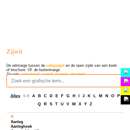
inhoud
Zijwit
De witmarge tussen de
zetspiegel
en de open zijde van een boek
of brochure. Of: de buitenmarge.
Home
Zie ook:
zetspiegel
,
rugwit
,
kopwit
,
staartwit
.
Aanvullingen
Sponsoren
Alles
0-9
A
B
C
D
E
F
G
H
I
J
K
L
M
N
O
P
Info
Q
R
S
T
U
V
W
X
Y
Z
A
Aanleg
Aanleghoek