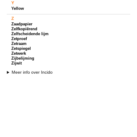
Y
Yellow
Z
Zaadpapier
Zelfkopiërend
Zelfscheidende lijm
Zetproef
Zetraam
Zetspiegel
Zetwerk
Zijbelijming
Zijwit
Meer info over Incido