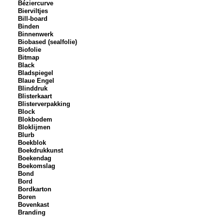
Béziercurve
Bierviltjes
Bill-board
Binden
Binnenwerk
Biobased (sealfolie)
Biofolie
Bitmap
Black
Bladspiegel
Blaue Engel
Blinddruk
Blisterkaart
Blisterverpakking
Block
Blokbodem
Bloklijmen
Blurb
Boekblok
Boekdrukkunst
Boekendag
Boekomslag
Bond
Bord
Bordkarton
Boren
Bovenkast
Branding