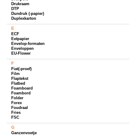
Drukraam
DTP
Dundruk (-papier)
Duplexkarton
E
ECF
Eetpapier
Envelop-formaten
Enveloppen
EU-Flower
F
Fiat(-proef)
Film
Flaptekst
Flatbed
Foamboard
Foambord
Folder
Forex
Foudraal
Fries
FSC
G
Ganzenvoetje