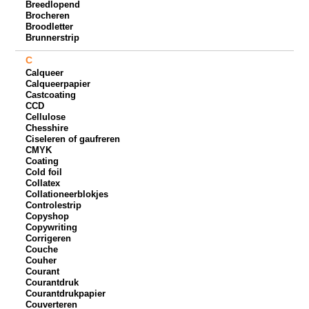
Breedlopend
Brocheren
Broodletter
Brunnerstrip
C
Calqueer
Calqueerpapier
Castcoating
CCD
Cellulose
Chesshire
Ciseleren of gaufreren
CMYK
Coating
Cold foil
Collatex
Collationeerblokjes
Controlestrip
Copyshop
Copywriting
Corrigeren
Couche
Couher
Courant
Courantdruk
Courantdrukpapier
Couverteren