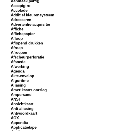
Aanmaak(partij)
Acceptgiro
Accolade
Additief kleurensysteem
Adresseren
Advertentie-acquisitie
Affiche
Affichepapier
Afloop
Aflopend drukken
Afroep
Afroepen
Afscheurperforatie
Afsnede
Afwerking
Agenda
Akte-envelop
Algoritme
Aliasing
Amerikaans omslag
Ampersand
ANSI
Ansichtkaart
Anti-aliasing
Antwoordkaart
AOX
Appendix
Applicatietape