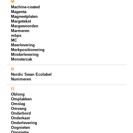
M
Machine-coated
Magenta
Magneetplaten
Margetekst
Margewoorden
Marmeren
mbps
MC
Meerlevering
Merkpositionering
Minderlevering
Monsterzak
N
Nordic Swan Ecolabel
Nummeren
O
Oblong
Omplakken
Omslag
Omvang
Onderbord
Onderkast
Onderlevering
Oognieten
Oognietje