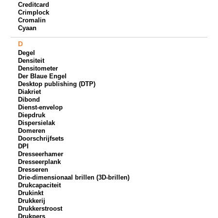
Creditcard
Crimplock
Cromalin
Cyaan
D
Degel
Densiteit
Densitometer
Der Blaue Engel
Desktop publishing (DTP)
Diakriet
Dibond
Dienst-envelop
Diepdruk
Dispersielak
Domeren
Doorschrijfsets
DPI
Dresseerhamer
Dresseerplank
Dresseren
Drie-dimensionaal brillen (3D-brillen)
Drukcapaciteit
Drukinkt
Drukkerij
Drukkerstroost
Drukpers