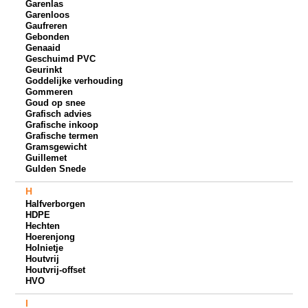
Garenlas
Garenloos
Gaufreren
Gebonden
Genaaid
Geschuimd PVC
Geurinkt
Goddelijke verhouding
Gommeren
Goud op snee
Grafisch advies
Grafische inkoop
Grafische termen
Gramsgewicht
Guillemet
Gulden Snede
H
Halfverborgen
HDPE
Hechten
Hoerenjong
Holnietje
Houtvrij
Houtvrij-offset
HVO
I