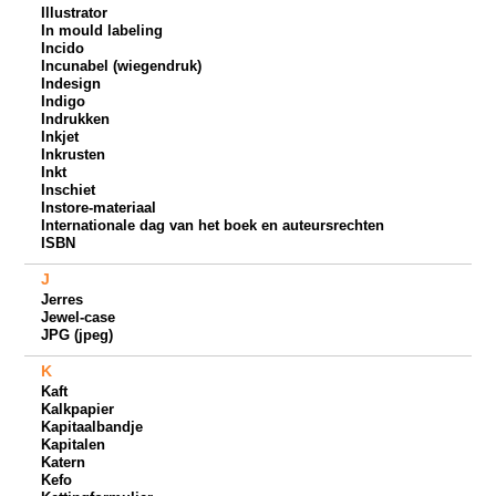
Illustrator
In mould labeling
Incido
Incunabel (wiegendruk)
Indesign
Indigo
Indrukken
Inkjet
Inkrusten
Inkt
Inschiet
Instore-materiaal
Internationale dag van het boek en auteursrechten
ISBN
J
Jerres
Jewel-case
JPG (jpeg)
K
Kaft
Kalkpapier
Kapitaalbandje
Kapitalen
Katern
Kefo