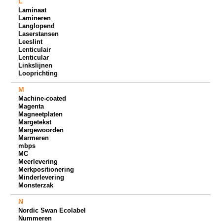
L
Laminaat
Lamineren
Langlopend
Laserstansen
Leeslint
Lenticulair
Lenticular
Linkslijnen
Looprichting
M
Machine-coated
Magenta
Magneetplaten
Margetekst
Margewoorden
Marmeren
mbps
MC
Meerlevering
Merkpositionering
Minderlevering
Monsterzak
N
Nordic Swan Ecolabel
Nummeren