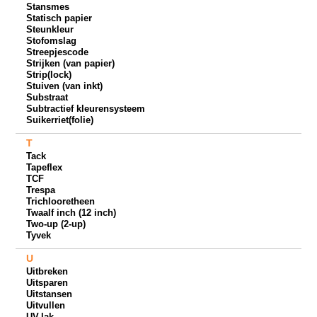
Stansmes
Statisch papier
Steunkleur
Stofomslag
Streepjescode
Strijken (van papier)
Strip(lock)
Stuiven (van inkt)
Substraat
Subtractief kleurensysteem
Suikerriet(folie)
T
Tack
Tapeflex
TCF
Trespa
Trichlooretheen
Twaalf inch (12 inch)
Two-up (2-up)
Tyvek
U
Uitbreken
Uitsparen
Uitstansen
Uitvullen
UV-lak