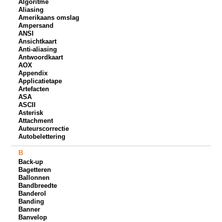
Algoritme
Aliasing
Amerikaans omslag
Ampersand
ANSI
Ansichtkaart
Anti-aliasing
Antwoordkaart
AOX
Appendix
Applicatietape
Artefacten
ASA
ASCII
Asterisk
Attachment
Auteurscorrectie
Autobelettering
B
Back-up
Bagetteren
Ballonnen
Bandbreedte
Banderol
Banding
Banner
Banvelop