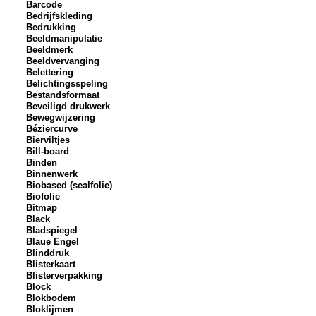
Barcode
Bedrijfskleding
Bedrukking
Beeldmanipulatie
Beeldmerk
Beeldvervanging
Belettering
Belichtingsspeling
Bestandsformaat
Beveiligd drukwerk
Bewegwijzering
Béziercurve
Bierviltjes
Bill-board
Binden
Binnenwerk
Biobased (sealfolie)
Biofolie
Bitmap
Black
Bladspiegel
Blaue Engel
Blinddruk
Blisterkaart
Blisterverpakking
Block
Blokbodem
Bloklijmen