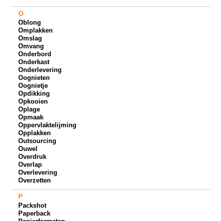
O
Oblong
Omplakken
Omslag
Omvang
Onderbord
Onderkast
Onderlevering
Oognieten
Oognietje
Opdikking
Opkooien
Oplage
Opmaak
Oppervlaktelijming
Opplakken
Outsourcing
Ouwel
Overdruk
Overlap
Overlevering
Overzetten
P
Packshot
Paperback