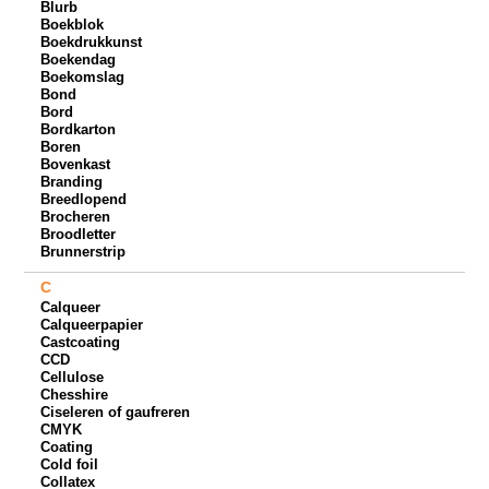
Blurb
Boekblok
Boekdrukkunst
Boekendag
Boekomslag
Bond
Bord
Bordkarton
Boren
Bovenkast
Branding
Breedlopend
Brocheren
Broodletter
Brunnerstrip
C
Calqueer
Calqueerpapier
Castcoating
CCD
Cellulose
Chesshire
Ciseleren of gaufreren
CMYK
Coating
Cold foil
Collatex