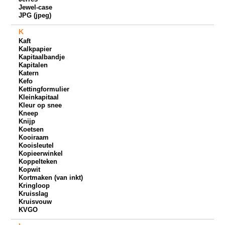
Jewel-case
JPG (jpeg)
K
Kaft
Kalkpapier
Kapitaalbandje
Kapitalen
Katern
Kefo
Kettingformulier
Kleinkapitaal
Kleur op snee
Kneep
Knijp
Koetsen
Kooiraam
Kooisleutel
Kopieerwinkel
Koppelteken
Kopwit
Kortmaken (van inkt)
Kringloop
Kruisslag
Kruisvouw
KVGO