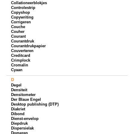
Collationeerblokjes
Controlestrip
Copyshop
Copywriting
Corrigeren
Couche
Couher
Courant
Courantdruk
Courantdrukpapier
Couverteren
Creditcard
Crimplock
Cromalin
Cyaan
D
Degel
Densiteit
Densitometer
Der Blaue Engel
Desktop publishing (DTP)
Diakriet
Dibond
Dienst-envelop
Diepdruk
Dispersielak
Domeren