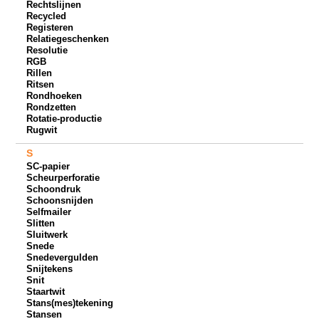
Rechtslijnen
Recycled
Registeren
Relatiegeschenken
Resolutie
RGB
Rillen
Ritsen
Rondhoeken
Rondzetten
Rotatie-productie
Rugwit
S
SC-papier
Scheurperforatie
Schoondruk
Schoonsnijden
Selfmailer
Slitten
Sluitwerk
Snede
Snedevergulden
Snijtekens
Snit
Staartwit
Stans(mes)tekening
Stansen