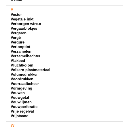
V
Vector
Vegetale inkt
Verborgen wire-o
Vergaarblokjes
Vergaren
Vergé
Vergure
Verlooptint
Verzamelen
Verzamelhechter
Vlakbed
Vluchtkolom
Volkern plaatmateriaal
Volumedrukker
Voordrukken
Voorraadbeheer
Vormgeving
Vouwen
Vouwgetal
Vouwlijmen
Vouwperforatie
Vrije regelval
Vrijstaand
W