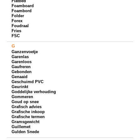
Flatbed
Foamboard
Foambord
Folder
Forex
Foudraal
Fries
FSC
G
Ganzenvoetje
Garenlas
Garenloos
Gaufreren
Gebonden
Genaaid
Geschuimd PVC
Geurinkt
Goddelijke verhouding
Gommeren
Goud op snee
Grafisch advies
Grafische inkoop
Grafische termen
Gramsgewicht
Guillemet
Gulden Snede