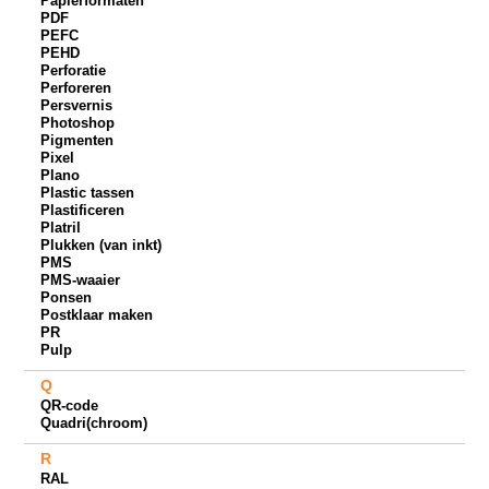
Papierformaten
PDF
PEFC
PEHD
Perforatie
Perforeren
Persvernis
Photoshop
Pigmenten
Pixel
Plano
Plastic tassen
Plastificeren
Platril
Plukken (van inkt)
PMS
PMS-waaier
Ponsen
Postklaar maken
PR
Pulp
Q
QR-code
Quadri(chroom)
R
RAL