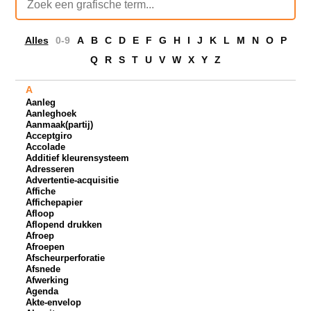
Alles
0-9
A
B
C
D
E
F
G
H
I
J
K
L
M
N
O
P
Q
R
S
T
U
V
W
X
Y
Z
A
Aanleg
Aanleghoek
Aanmaak(partij)
Acceptgiro
Accolade
Additief kleurensysteem
Adresseren
Advertentie-acquisitie
Affiche
Affichepapier
Afloop
Aflopend drukken
Afroep
Afroepen
Afscheurperforatie
Afsnede
Afwerking
Agenda
Akte-envelop