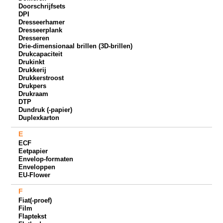
Doorschrijfsets
DPI
Dresseerhamer
Dresseerplank
Dresseren
Drie-dimensionaal brillen (3D-brillen)
Drukcapaciteit
Drukinkt
Drukkerij
Drukkerstroost
Drukpers
Drukraam
DTP
Dundruk (-papier)
Duplexkarton
E
ECF
Eetpapier
Envelop-formaten
Enveloppen
EU-Flower
F
Fiat(-proef)
Film
Flaptekst