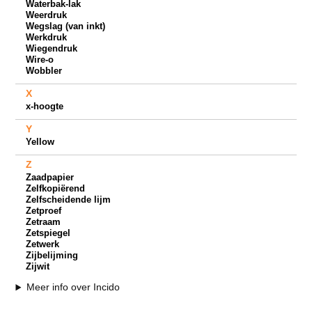
Waterbak-lak
Weerdruk
Wegslag (van inkt)
Werkdruk
Wiegendruk
Wire-o
Wobbler
X
x-hoogte
Y
Yellow
Z
Zaadpapier
Zelfkopiërend
Zelfscheidende lijm
Zetproef
Zetraam
Zetspiegel
Zetwerk
Zijbelijming
Zijwit
Meer info over Incido