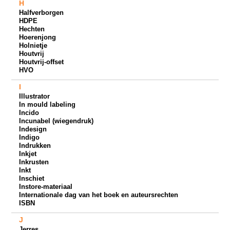
H
Halfverborgen
HDPE
Hechten
Hoerenjong
Holnietje
Houtvrij
Houtvrij-offset
HVO
I
Illustrator
In mould labeling
Incido
Incunabel (wiegendruk)
Indesign
Indigo
Indrukken
Inkjet
Inkrusten
Inkt
Inschiet
Instore-materiaal
Internationale dag van het boek en auteursrechten
ISBN
J
Jerres