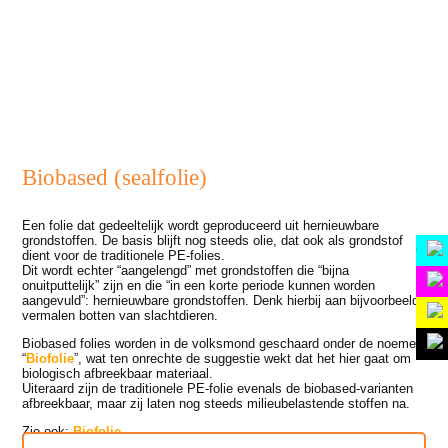
inhoud
Biobased (sealfolie)
Een folie dat gedeeltelijk wordt geproduceerd uit hernieuwbare
grondstoffen. De basis blijft nog steeds olie, dat ook als grondstof
Home
dient voor de traditionele PE-folies.
Dit wordt echter “aangelengd” met grondstoffen die “bijna
Aanvullingen
onuitputtelijk” zijn en die “in een korte periode kunnen worden
aangevuld”: hernieuwbare grondstoffen. Denk hierbij aan bijvoorbeeld
Sponsoren
vermalen botten van slachtdieren.
Info
Biobased folies worden in de volksmond geschaard onder de noemer
“
Biofolie
”, wat ten onrechte de suggestie wekt dat het hier gaat om
biologisch afbreekbaar materiaal.
Uiteraard zijn de traditionele PE-folie evenals de biobased-varianten
afbreekbaar, maar zij laten nog steeds milieubelastende stoffen na.
Zie ook:
Biofolie