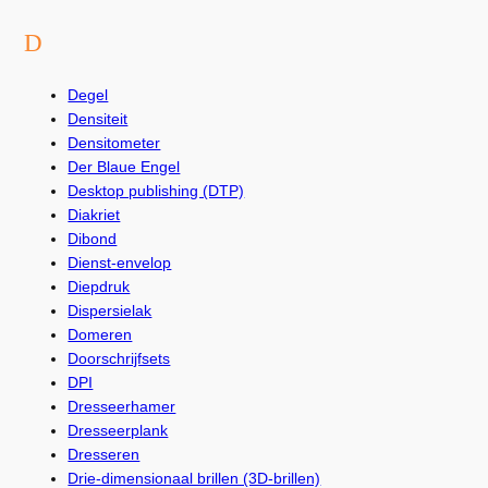
D
Degel
Densiteit
Densitometer
Der Blaue Engel
Desktop publishing (DTP)
Diakriet
Dibond
Dienst-envelop
Diepdruk
Dispersielak
Domeren
Doorschrijfsets
DPI
Dresseerhamer
Dresseerplank
Dresseren
Drie-dimensionaal brillen (3D-brillen)