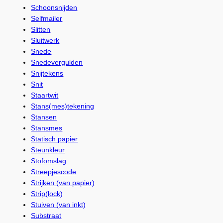
Schoonsnijden
Selfmailer
Slitten
Sluitwerk
Snede
Snedevergulden
Snijtekens
Snit
Staartwit
Stans(mes)tekening
Stansen
Stansmes
Statisch papier
Steunkleur
Stofomslag
Streepjescode
Strijken (van papier)
Strip(lock)
Stuiven (van inkt)
Substraat