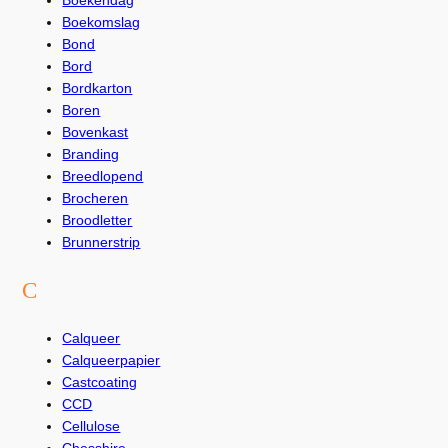
Boekendag
Boekomslag
Bond
Bord
Bordkarton
Boren
Bovenkast
Branding
Breedlopend
Brocheren
Broodletter
Brunnerstrip
C
Calqueer
Calqueerpapier
Castcoating
CCD
Cellulose
Chesshire