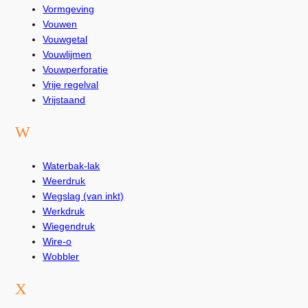
Vormgeving
Vouwen
Vouwgetal
Vouwlijmen
Vouwperforatie
Vrije regelval
Vrijstaand
W
Waterbak-lak
Weerdruk
Wegslag (van inkt)
Werkdruk
Wiegendruk
Wire-o
Wobbler
X