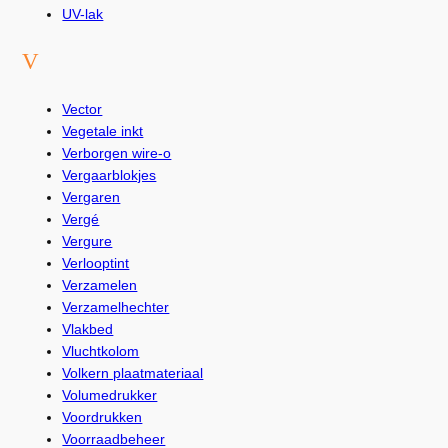
UV-lak
V
Vector
Vegetale inkt
Verborgen wire-o
Vergaarblokjes
Vergaren
Vergé
Vergure
Verlooptint
Verzamelen
Verzamelhechter
Vlakbed
Vluchtkolom
Volkern plaatmateriaal
Volumedrukker
Voordrukken
Voorraadbeheer