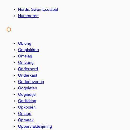
Nordic Swan Ecolabel
Nummeren
O
Oblong
Omplakken
Omslag
Omvang
Onderbord
Onderkast
Onderlevering
Oognieten
Oognietje
Opdikking
Opkooien
Oplage
Opmaak
Oppervlaktelijming