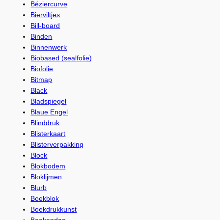
Béziercurve
Bierviltjes
Bill-board
Binden
Binnenwerk
Biobased (sealfolie)
Biofolie
Bitmap
Black
Bladspiegel
Blaue Engel
Blinddruk
Blisterkaart
Blisterverpakking
Block
Blokbodem
Bloklijmen
Blurb
Boekblok
Boekdrukkunst