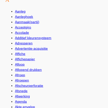
Aanleg
Aanleghoek
Aanmaak(partij)
Acceptgiro
Accolade
Additief kleurensysteem
Adresseren
Advertentie-acquisitie
Affiche
Affichepapier
Afloop
Aflopend drukken
Afroep
Afroepen
Afscheurperforatie
Afsnede
Afwerking
Agenda
Akte-envelop