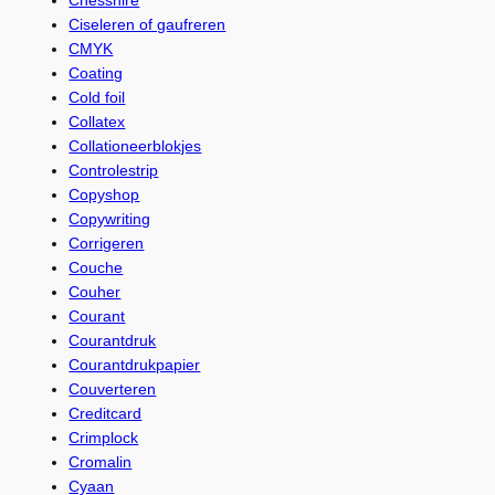
Ciseleren of gaufreren
CMYK
Coating
Cold foil
Collatex
Collationeerblokjes
Controlestrip
Copyshop
Copywriting
Corrigeren
Couche
Couher
Courant
Courantdruk
Courantdrukpapier
Couverteren
Creditcard
Crimplock
Cromalin
Cyaan