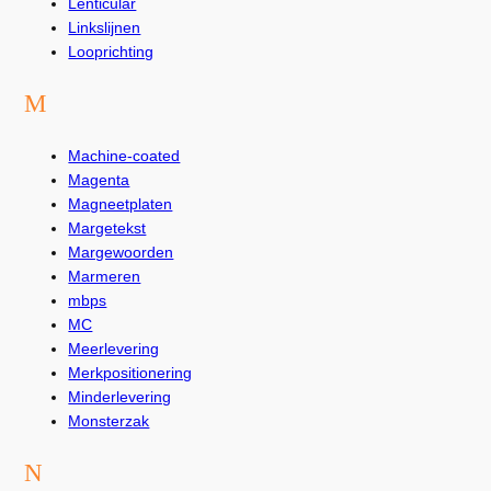
Lenticular
Linkslijnen
Looprichting
M
Machine-coated
Magenta
Magneetplaten
Margetekst
Margewoorden
Marmeren
mbps
MC
Meerlevering
Merkpositionering
Minderlevering
Monsterzak
N