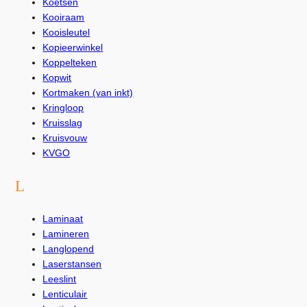
Koetsen
Kooiraam
Kooisleutel
Kopieerwinkel
Koppelteken
Kopwit
Kortmaken (van inkt)
Kringloop
Kruisslag
Kruisvouw
KVGO
L
Laminaat
Lamineren
Langlopend
Laserstansen
Leeslint
Lenticulair