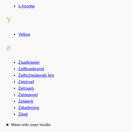
x-hoogte
Y
Yellow
Z
Zaadpapier
Zelfkopiërend
Zelfscheidende lijm
Zetproef
Zetraam
Zetspiegel
Zetwerk
Zijbelijming
Zijwit
Meer info over Incido