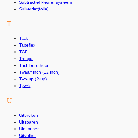
Subtractief kleurensysteem
Suikerriet(folie)
T
Tack
Tapeflex
TCF
Trespa
Trichlooretheen
Twaalf inch (12 inch)
Two-up (2-up)
Tyvek
U
Uitbreken
Uitsparen
Uitstansen
Uitvullen