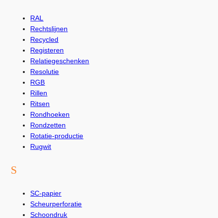
RAL
Rechtslijnen
Recycled
Registeren
Relatiegeschenken
Resolutie
RGB
Rillen
Ritsen
Rondhoeken
Rondzetten
Rotatie-productie
Rugwit
S
SC-papier
Scheurperforatie
Schoondruk