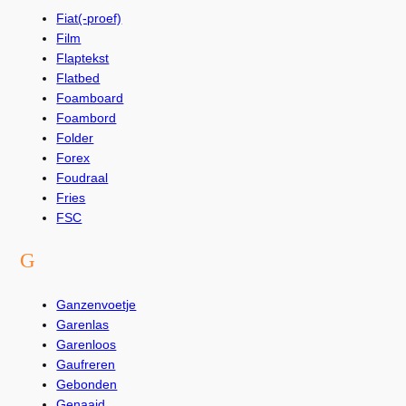
Fiat(-proef)
Film
Flaptekst
Flatbed
Foamboard
Foambord
Folder
Forex
Foudraal
Fries
FSC
G
Ganzenvoetje
Garenlas
Garenloos
Gaufreren
Gebonden
Genaaid