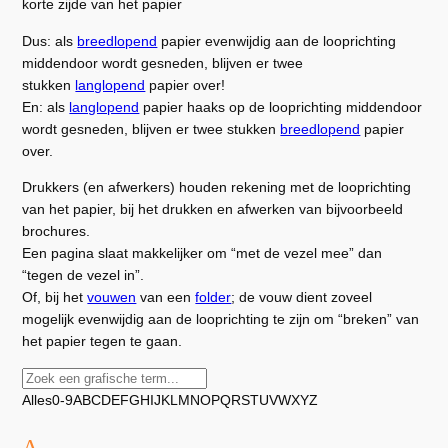
korte zijde van het papier
Dus: als
breedlopend
papier evenwijdig aan de looprichting
middendoor wordt gesneden, blijven er twee
stukken
langlopend
papier over!
En: als
langlopend
papier haaks op de looprichting middendoor
wordt gesneden, blijven er twee stukken
breedlopend
papier
over.
Drukkers (en afwerkers) houden rekening met de looprichting
van het papier, bij het drukken en afwerken van bijvoorbeeld
brochures.
Een pagina slaat makkelijker om “met de vezel mee” dan
“tegen de vezel in”.
Of, bij het
vouwen
van een
folder
; de vouw dient zoveel
mogelijk evenwijdig aan de looprichting te zijn om “breken” van
het papier tegen te gaan.
Alles
0-9
A
B
C
D
E
F
G
H
I
J
K
L
M
N
O
P
Q
R
S
T
U
V
W
X
Y
Z
A