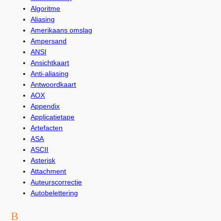
Algoritme
Aliasing
Amerikaans omslag
Ampersand
ANSI
Ansichtkaart
Anti-aliasing
Antwoordkaart
AOX
Appendix
Applicatietape
Artefacten
ASA
ASCII
Asterisk
Attachment
Auteurscorrectie
Autobelettering
B